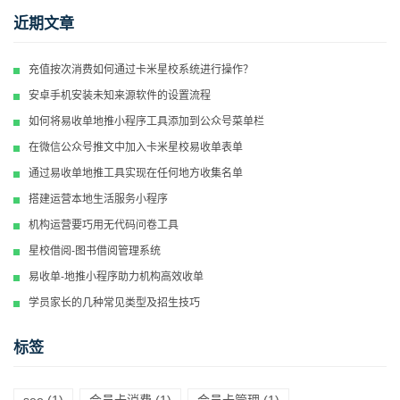
近期文章
充值按次消费如何通过卡米星校系统进行操作？
安卓手机安装未知来源软件的设置流程
如何将易收单地推小程序工具添加到公众号菜单栏
在微信公众号推文中加入卡米星校易收单表单
通过易收单地推工具实现在任何地方收集名单
搭建运营本地生活服务小程序
机构运营要巧用无代码问卷工具
星校借阅-图书借阅管理系统
易收单-地推小程序助力机构高效收单
学员家长的几种常见类型及招生技巧
标签
seo
(1)
会员卡消费
(1)
会员卡管理
(1)