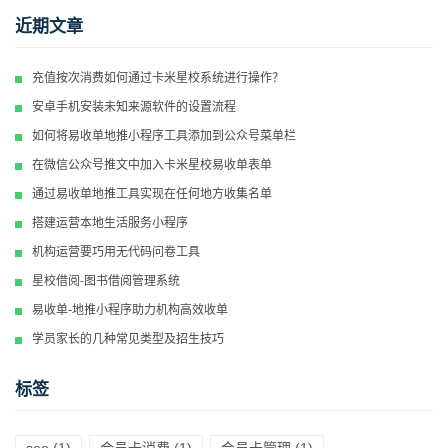
近期文章
充值按次消费如何通过卡米星校系统进行操作？
安卓手机安装未知来源软件的设置流程
如何将易收单地推小程序工具添加到公众号菜单栏
在微信公众号推文中加入卡米星校易收单表单
通过易收单地推工具实现在任何地方收集名单
搭建运营本地生活服务小程序
机构运营要巧用无代码问卷工具
星校借阅-图书借阅管理系统
易收单-地推小程序助力机构高效收单
学员家长的几种常见类型及招生技巧
标签
seo
(1)
会员卡消费
(1)
会员卡管理
(1)